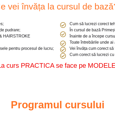
e vei învăța la cursul de bază
s;
Cum să lucrezi corect teh
de pudrare;
În cursul de bază Primeșt
& HAIRSTROKE
înainte de a începe cursu
Toate întrebările unde ai 
usele pentru procesul de lucru;
Vei învăța cum corect să 
Cum corect să lucrezi cu 
La curs PRACTICA se face pe MODELE
Programul cursului