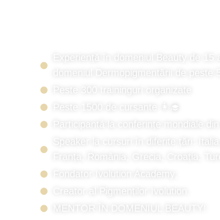
IRINA VOLU
Experiență în domeniul Beauty de 15 a
domeniul Dermopigmentării de peste 5
Peste 300 traininguri organizate
Peste 1500 de cursante 👩‍🎓
Participantă la conferințe mondiale d
Speaker la cursuri în diferite țări: Ital
Franța, România, Grecia, Croația, Turc
Fondator Ivolution Academy;
Creator al Pigmenților Ivolution.
MENTOR ÎN DOMENIUL BEAUTY!