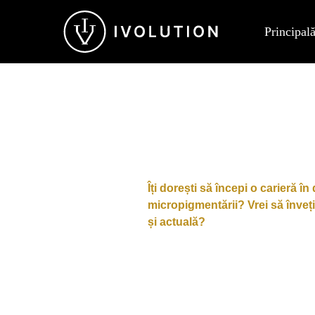
Principal
Irina
Top
Voluță
European
Trainer
&
Master
24 Martie - CHIȘI
of
PMU
Îți dorești să începi o carieră î
micropigmentării? Vrei să înveț
și actuală?
Învață de la 0 TEHNICILE c