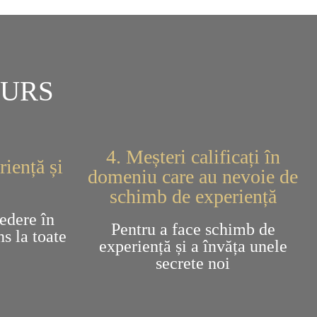
CURS
4. Meșteri calificați în
riență și
domeniu care au nevoie de
schimb de experiență
edere în
Pentru a face schimb de
ns la toate
experiență și a învăța unele
secrete noi