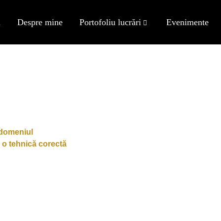
ă
Despre mine
Portofoliu lucrări
Evenimente
NĂU
n domeniul
i o tehnică corectă
orecte pentru: