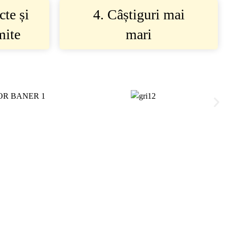
cte și
4. Câștiguri mai
mite
mari