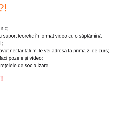
?!
nic;
i suport teoretic în format video cu o săptămînă
l;
avut neclarități mi le vei adresa la prima zi de curs;
faci pozele și video;
rețelele de socializare!
!