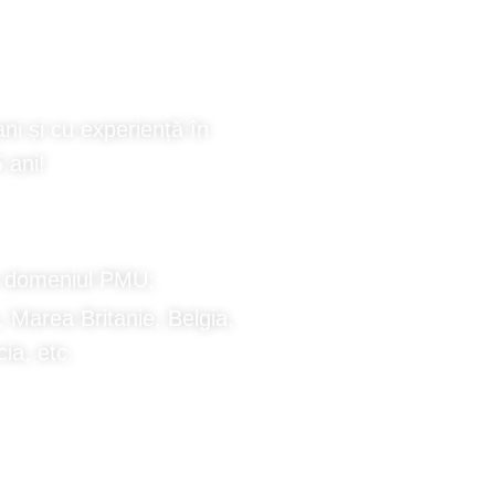
ȚĂ
ni și cu experiență în
 ani!
in domeniul PMU;
ia, Marea Britanie, Belgia,
ia, etc.