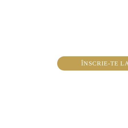
Powder Brows
Tehnica COMBINATĂ Powder &
Aquarelle Lips
ÎNSCRIE-TE L