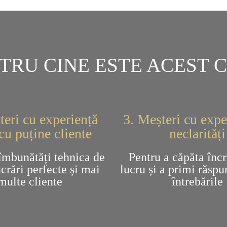
TRU CINE ESTE ACEST 
teri cu experiență
3. Meșteri cu expe
cu puține cliente
neclarități
îmbunătăți tehnica de
Pentru a căpăta încr
ucrări perfecte și mai
lucru și a primi răspu
multe cliente
întrebările